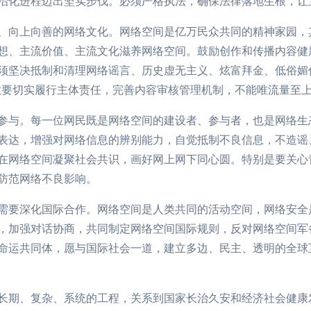
治化进程迈出坚实步伐。必须严格执法，确保法律落地生根，让
、向上向善的网络文化。网络空间是亿万民众共同的精神家园，
想、主流价值、主流文化滋养网络空间。鼓励创作和传播内容健
须坚决抵制和清理网络谣言、历史虚无主义、炫富拜金、低俗媚
业要切实履行主体责任，完善内容审核管理机制，不能唯流量至
参与。每一位网民既是网络空间的建设者、参与者，也是网络生
表达，增强对网络信息的辨别能力，自觉抵制不良信息，不造谣
在网络空间凝聚社会共识，画好网上网下同心圆。特别是要关心
防范网络不良影响。
需要深化国际合作。网络空间是人类共同的活动空间，网络安全
，加强对话协商，共同制定网络空间国际规则，反对网络空间军
命运共同体，愿与国际社会一道，建立多边、民主、透明的全球
长期、复杂、系统的工程，关系到国家长治久安和经济社会健康